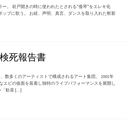
ー。 岩戸開きの時に使われたとされる”倭琴”をエレキ化
ポップに歌う。 お経、声明、真言、ダンスを取り入れた斬新
検死報告書
に、数多くのアーティストで構成されるアート集団。 2001年
巧なエビの仮面を装着し独特のライブパフォーマンスを展開し
歓喜 […]