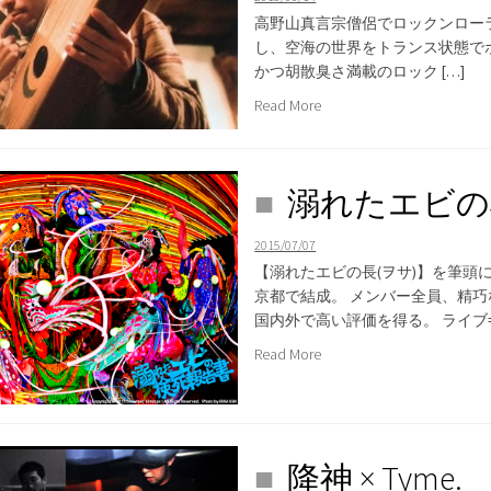
高野山真言宗僧侶でロックンローラ
し、空海の世界をトランス状態で
かつ胡散臭さ満載のロック […]
Read More
溺れたエビの
2015/07/07
【溺れたエビの長(ヲサ)】を筆頭
京都で結成。 メンバー全員、精
国内外で高い評価を得る。 ライブ=「
Read More
降神 × Tyme.