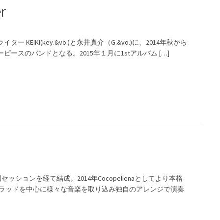
r
KEIKI(key.&vo.)と永井真介（G.&vo.)に、2014年秋から
ースのバンドとなる。2015年１月に1stアルバム […]
の数回セッションを経て結成。2014年Cocopelienaとしてより本格
トラッドを中心に様々な音楽を取り込み独自のアレンジで演奏