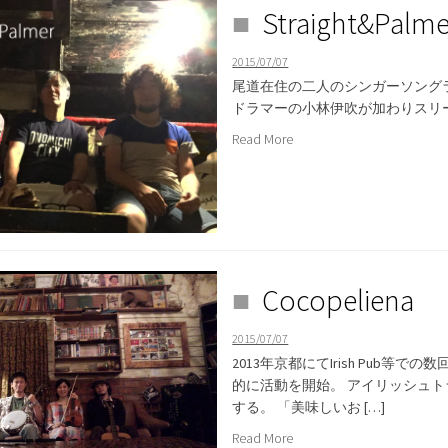
Straight&Palme
2015/07/07
尾道在住の二人のシンガーソングライター 
ドラマーの小林伊吹が加わりスリーピ
Read More
Cocopeliena
2015/07/07
2013年京都にてIrish Pub等で
的に活動を開始。 アイリッシュ
する。 「美味しいお […]
Read More