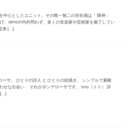
いを中心としたユニット。その唯一無二の存在感は「 降神：
り上げ、HIPHOP内外問わず、多くの音楽家や芸術家を魅了してい
 […]
ローサ。 ひとりの詩人 と ひとりの絵描き。 シンプルで素敵
せな出会い それがポンデローサです。 toto（トト） 詩
…]