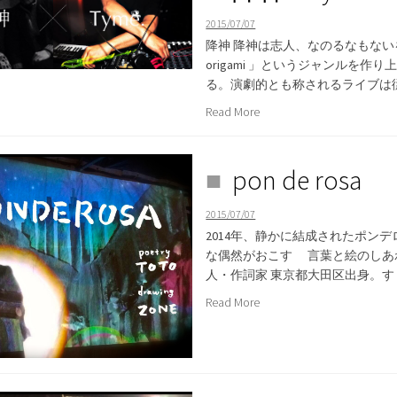
2015/07/07
降神 降神は志人、なのるなもな
origami 」というジャンルを作
る。演劇的とも称されるライブは従来
Read More
pon de rosa
2015/07/07
2014年、静かに結成されたポンデ
な偶然がおこす 言葉と絵のしあわ
人・作詞家 東京都大田区出身。す [
Read More