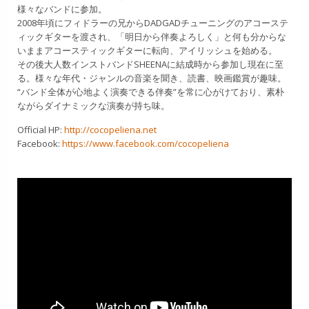
様々なバンドに参加。
2008年頃にフィドラーの兄からDADGADチューニングのアコーステ
ィックギターを渡され、「明日から伴奏よろしく」と何も分からな
いままアコースティックギターに転向、アイリッシュを始める。
その後大人数インストバンドSHEENAに結成時から参加し現在に至
る。様々な年代・ジャンルの音楽を聞き、読書、映画鑑賞が趣味。
“バンド全体が心地よく演奏できる伴奏”を常に心がけており、素朴
ながらダイナミックな演奏が持ち味。
Official HP:
http://cocopeliena.net
Facebook:
https://www.facebook.com/cocopeliena