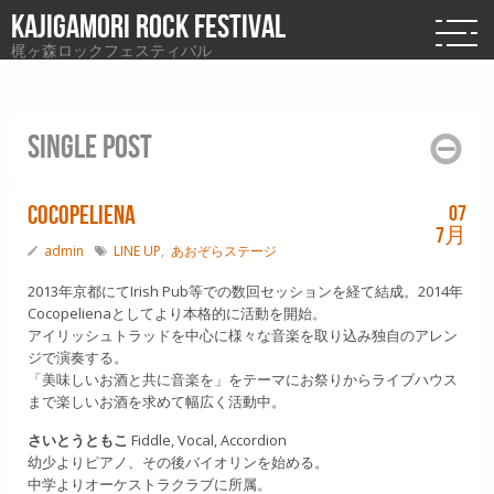
KAJIGAMORI ROCK FESTIVAL
梶ヶ森ロックフェスティバル
Single post
Cocopeliena
07
7月
admin
LINE UP
,
あおぞらステージ
2013年京都にてIrish Pub等での数回セッションを経て結成。2014年
Cocopelienaとしてより本格的に活動を開始。
アイリッシュトラッドを中心に様々な音楽を取り込み独自のアレン
ジで演奏する。
「美味しいお酒と共に音楽を」をテーマにお祭りからライブハウス
まで楽しいお酒を求めて幅広く活動中。
さいとうともこ
Fiddle, Vocal, Accordion
幼少よりピアノ、その後バイオリンを始める。
中学よりオーケストラクラブに所属。