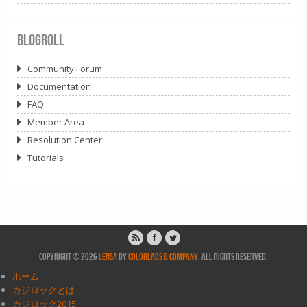
Blogroll
Community Forum
Documentation
FAQ
Member Area
Resolution Center
Tutorials
Copyright © 2026
Lensa
by
ColorLabs & Company
. All rights reserved.
ホーム
カジロックとは
カジロック2015